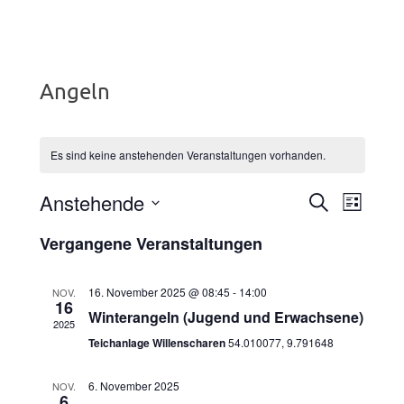
Angeln
Es sind keine anstehenden Veranstaltungen vorhanden.
Anstehende
Vera
Veranst
SUCHE
LISTE
Datum
Ansic
Suche
Vergangene Veranstaltungen
wählen.
Navig
und
16. November 2025 @ 08:45
-
14:00
NOV.
16
Ansichte
Winterangeln (Jugend und Erwachsene)
2025
Teichanlage Willenscharen
54.010077, 9.791648
Navigati
6. November 2025
NOV.
6