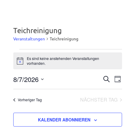
Teichreinigung
Veranstaltungen
Teichreinigung
Veranstaltungen
Es sind keine anstehenden Veranstaltungen
Hinweis
vorhanden.
für
8/7/2026
Vera
7.
Veranst
SUCHE
TAG
Datum
Ansic
August
Suche
wählen.
NÄCHSTER TAG
Vorheriger Tag
Navig
2026
und
Ansichte
KALENDER ABONNIEREN
Navigati